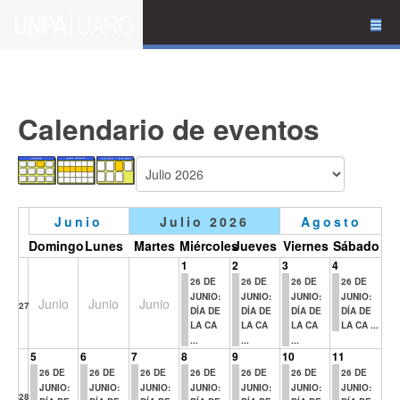
Calendario de eventos
Junio
Julio 2026
Agosto
Domingo
Lunes
Martes
Miércoles
Jueves
Viernes
Sábado
1
2
3
4
26 DE
26 DE
26 DE
26 DE
JUNIO:
JUNIO:
JUNIO:
JUNIO:
Junio
Junio
Junio
27
DÍA DE
DÍA DE
DÍA DE
DÍA DE
LA CA
LA CA
LA CA
LA CA ...
...
...
...
5
6
7
8
9
10
11
26 DE
26 DE
26 DE
26 DE
26 DE
26 DE
26 DE
JUNIO:
JUNIO:
JUNIO:
JUNIO:
JUNIO:
JUNIO:
JUNIO:
28