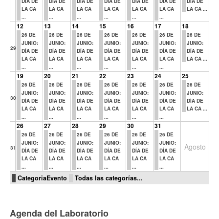
DÍA DE
DÍA DE
DÍA DE
DÍA DE
DÍA DE
DÍA DE
DÍA DE
LA CA
LA CA
LA CA
LA CA
LA CA
LA CA
LA CA ...
...
...
...
...
...
...
12
13
14
15
16
17
18
26 DE
26 DE
26 DE
26 DE
26 DE
26 DE
26 DE
JUNIO:
JUNIO:
JUNIO:
JUNIO:
JUNIO:
JUNIO:
JUNIO:
29
DÍA DE
DÍA DE
DÍA DE
DÍA DE
DÍA DE
DÍA DE
DÍA DE
LA CA
LA CA
LA CA
LA CA
LA CA
LA CA
LA CA ...
...
...
...
...
...
...
19
20
21
22
23
24
25
26 DE
26 DE
26 DE
26 DE
26 DE
26 DE
26 DE
JUNIO:
JUNIO:
JUNIO:
JUNIO:
JUNIO:
JUNIO:
JUNIO:
30
DÍA DE
DÍA DE
DÍA DE
DÍA DE
DÍA DE
DÍA DE
DÍA DE
LA CA
LA CA
LA CA
LA CA
LA CA
LA CA
LA CA ...
...
...
...
...
...
...
26
27
28
29
30
31
26 DE
26 DE
26 DE
26 DE
26 DE
26 DE
JUNIO:
JUNIO:
JUNIO:
JUNIO:
JUNIO:
JUNIO:
Agosto
31
DÍA DE
DÍA DE
DÍA DE
DÍA DE
DÍA DE
DÍA DE
LA CA
LA CA
LA CA
LA CA
LA CA
LA CA
...
...
...
...
...
...
CategoriaEvento
Todas las categorías...
Agenda del Laboratorio