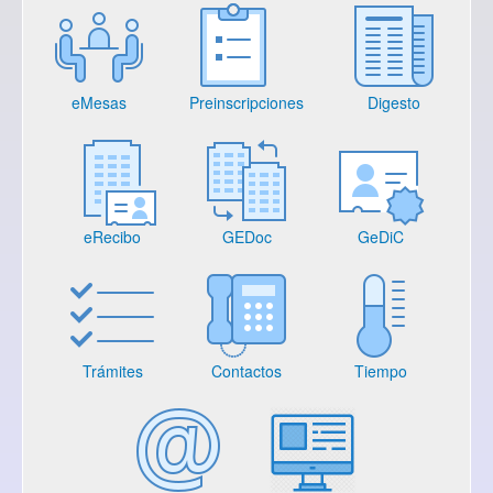
eMesas
Preinscripciones
Digesto
eRecibo
GEDoc
GeDiC
Trámites
Contactos
Tiempo