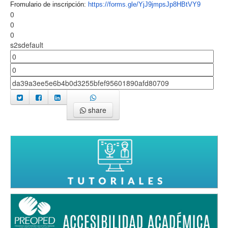
Fromulario de inscripción:
https://forms.gle/
YjJ9jmpsJp8HBtVY9
0
0
0
s2sdefault
share