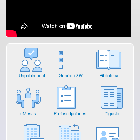
Unpabimodal
Guaraní 3W
Biblioteca
eMesas
Preinscripciones
Digesto