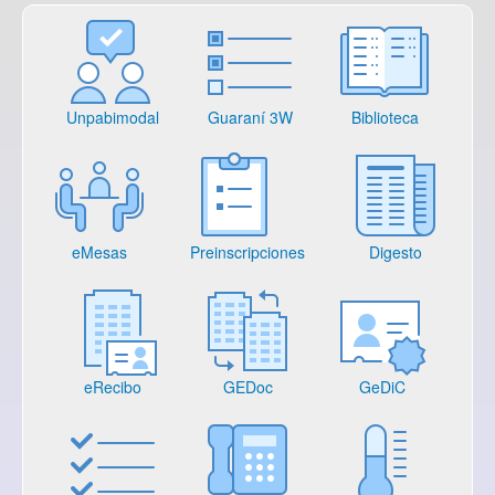
Unpabimodal
Guaraní 3W
Biblioteca
eMesas
Preinscripciones
Digesto
eRecibo
GEDoc
GeDiC