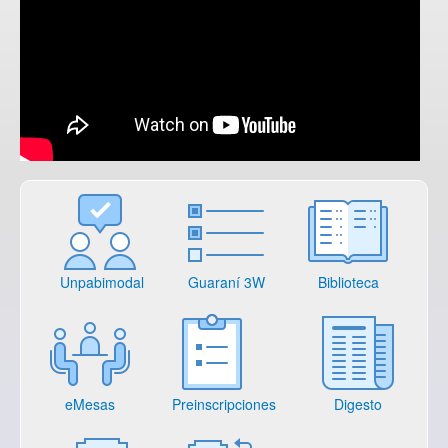
Unpabimodal
Guaraní 3W
Biblioteca
eMesas
Preinscripciones
Digesto