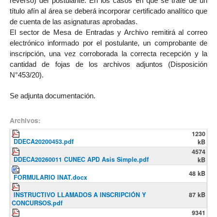
reverso) del postulante. En los casos en que se trate de un
título afín al área se deberá incorporar certificado analítico que
de cuenta de las asignaturas aprobadas.
El sector de Mesa de Entradas y Archivo remitirá al correo
electrónico informado por el postulante, un comprobante de
inscripción, una vez corroborada la correcta recepción y la
cantidad de fojas de los archivos adjuntos (Disposición
N°453/20).
Se adjunta documentación.
Archivos:
1230
DDECA20200453.pdf
kB
4574
DDECA20260011 CUNEC APD Asis Simple.pdf
kB
48 kB
FORMULARIO INAT.docx
INSTRUCTIVO LLAMADOS A INSCRIPCIÓN Y
87 kB
CONCURSOS.pdf
9341