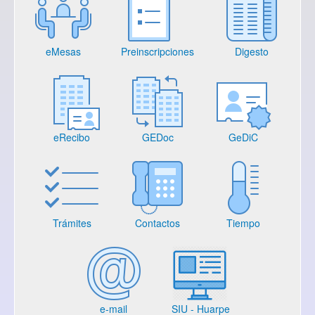
eMesas
Preinscripciones
Digesto
eRecibo
GEDoc
GeDiC
Trámites
Contactos
Tiempo
e-mail
SIU - Huarpe