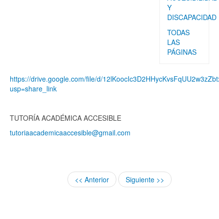
Y
DISCAPACIDAD
TODAS
LAS
PÁGINAS
https://drive.google.com/file/d/12lKoocIc3D2HHycKvsFqUU2w3zZb
usp=share_link
TUTORÍA ACADÉMICA ACCESIBLE
tutoriaacademicaaccesible@gmail.com
<< Anterior
Siguiente >>