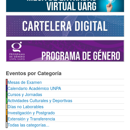
Eventos por Categoría
Mesas de Examen
Calendario Académico UNPA
Cursos y Jornadas
Actividades Culturales y Deportivas
Días no Laborables
Investigación y Postgrado
Extensión y Transferencia
Todas las categorías...