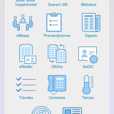
Unpabimodal
Guaraní 3W
Biblioteca
eMesas
Preinscripciones
Digesto
eRecibo
GEDoc
GeDiC
Trámites
Contactos
Tiempo