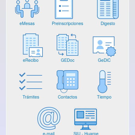
eMesas
Preinscripciones
Digesto
eRecibo
GEDoc
GeDiC
Trámites
Contactos
Tiempo
e-mail
SIU - Huarpe