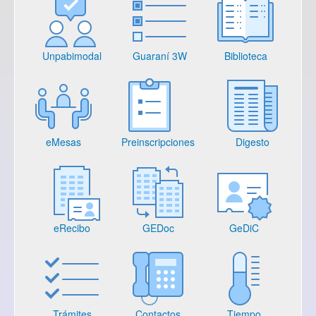
Unpabimodal
Guaraní 3W
Biblioteca
eMesas
Preinscripciones
Digesto
eRecibo
GEDoc
GeDiC
Trámites
Contactos
Tiempo