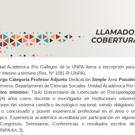
ad Académica Río Gallegos de la UNPA llama a inscripción para 
r interino a término (Res. Nº 1081-R-UNPA).
argo Categoría
Profesor Adjunto
Dedicación
Simple
Área
Psicolo
rmería. Departamento de Ciencias Sociales. Unidad Académica Río
itos mínimos:
Título Universitario de Licenciado en Psicopedagog
(4) años como docente o investigador en instituciones universit
ciones del sistema científico tecnológico nacional; siendo obligato
o o concursado y poseer experiencia profesional en el área o en g
gico. Experiencia académica acreditada por participación en algun
 Congresos, Seminarios, Conferencias o resultados escritos de
NPA Art. 3).