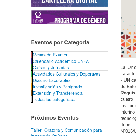
Eventos por Categoría
Mesas de Examen
Calendario Académico UNPA
Cursos y Jornadas
La Unid
Actividades Culturales y Deportivas
carácte
Días no Laborables
- UN c
Investigación y Postgrado
de Enfe
Extensión y Transferencia
Requis
Todas las categorías...
cuatro 
institu
interin
Próximos Eventos
tecnoló
ítems:
Taller "Oratoria y Comunicación para
Nº016/U