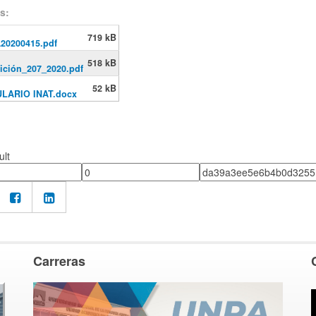
s:
719 kB
20200415.pdf
518 kB
ición_207_2020.pdf
52 kB
LARIO INAT.docx
ult
Carreras