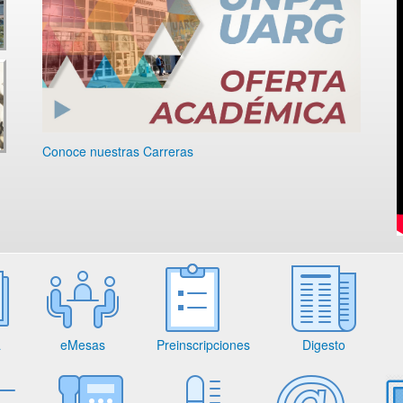
Conoce nuestras Carreras
a
eMesas
Preinscripciones
Digesto