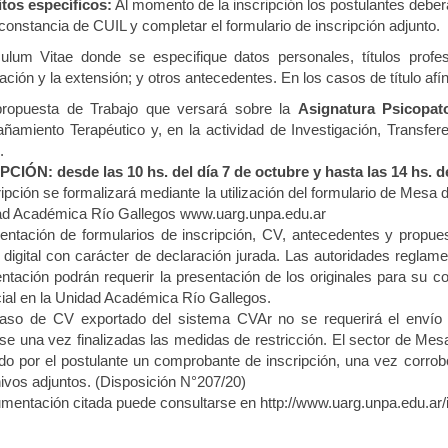
tos específicos:
Al momento de la inscripción los postulantes deber
constancia de CUIL y completar el formulario de inscripción adjunto.
culum Vitae donde se especifique datos personales, títulos profes
gación y la extensión; y otros antecedentes. En los casos de título af
ropuesta de Trabajo que versará sobre la
Asignatura Psicopato
amiento Terapéutico y, en la actividad de Investigación, Transfere
.
CIÓN: desde las 10 hs. del día 7 de octubre y hasta las 14 hs. de
ripción se formalizará mediante la utilización del formulario de Mesa 
ad Académica Río Gallegos www.uarg.unpa.edu.ar
entación de formularios de inscripción, CV, antecedentes y propue
 digital con carácter de declaración jurada. Las autoridades reglam
tación podrán requerir la presentación de los originales para su co
ial en la Unidad Académica Río Gallegos.
aso de CV exportado del sistema CVAr no se requerirá el envío 
rse una vez finalizadas las medidas de restricción. El sector de Mesa
do por el postulante un comprobante de inscripción, una vez corrobo
hivos adjuntos. (Disposición N°207/20)
mentación citada puede consultarse en http://www.uarg.unpa.edu.ar