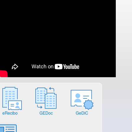
eRecibo
GEDoc
GeDiC