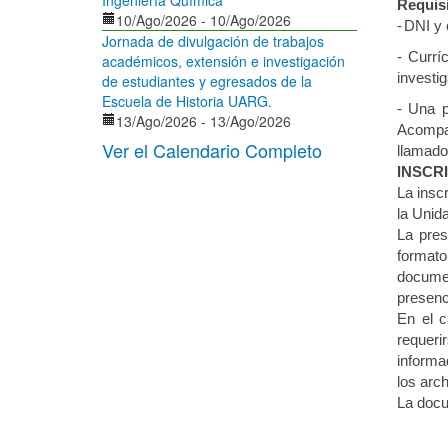
Ingeniería Química"
Requisi
10/Ago/2026
-
10/Ago/2026
-
DNI y 
Jornada de divulgación de trabajos
-
Currí
académicos, extensión e investigación
investi
de estudiantes y egresados de la
Escuela de Historia UARG.
-
Una p
13/Ago/2026
-
13/Ago/2026
Acompañ
Ver el Calendario Completo
llamado
INSCRIP
La insc
la Unid
La pres
formato
documen
presenc
En el c
requeri
informa
los arc
La docu