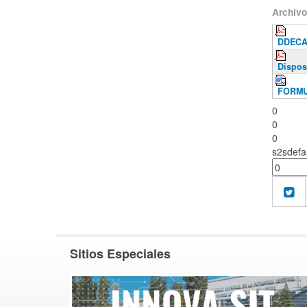
Archivo
DDECA
Dispos
FORMU
0
0
0
s2sdefa
Sitios Especiales