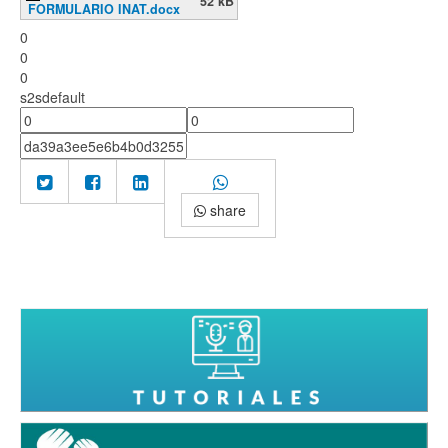
52 kB
FORMULARIO INAT.docx
0
0
0
s2sdefault
share