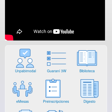
Unpabimodal
Guaraní 3W
Biblioteca
eMesas
Preinscripciones
Digesto