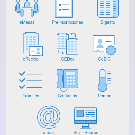
eMesas
Preinscripciones
Digesto
eRecibo
GEDoc
GeDiC
Trámites
Contactos
Tiempo
e-mail
SIU - Huarpe