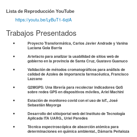
Lista de Reproducción YouTube
https://youtu.be/LyBuT1-6qtA
Trabajos Presentados
Proyecto Transformática,
Carlos Javier Andrade y Vanina
Luciana Gola Barria
Artefacto para analizar la usabilidad de sitios web de
gobierno en la provincia de Santa Cruz,
Gustavo Guanuco
Validación de métodos cromatográficos para análisis de
calidad de Azoles de importancia farmacéutica,
Francisco
Lazcano
Q2MGPS: Una librería para recolectar indicadores QoS
sobre redes GPS en dispositivos móviles,
Ariel Machini
Estación de monitoreo covid con el uso de IoT.,
José
Sebastián Mayorga
Desarrollo del sitio/portal web del Instituto de Tecnología
Aplicada ITA UARG.,
Uriel Paredes
Técnica espectroscópica de absorción atómica para
determinaciones en química ambiental.,
Dámaris Peñaloza