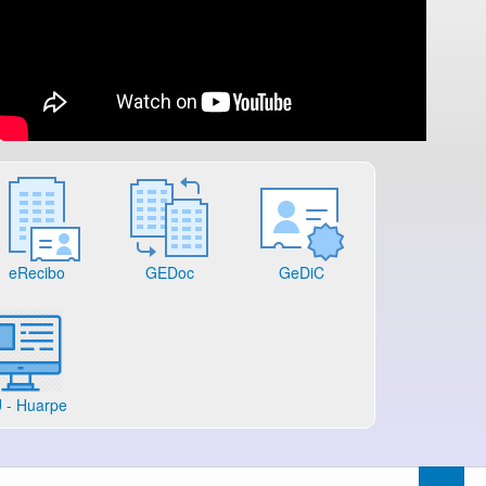
eRecibo
GEDoc
GeDiC
 - Huarpe