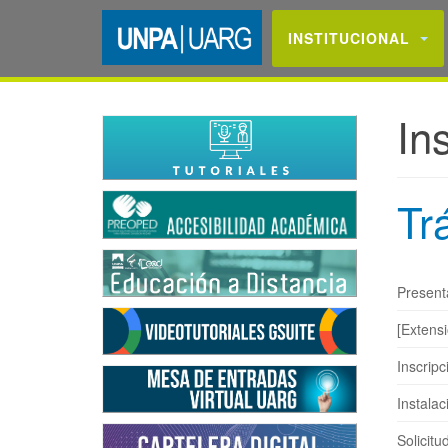
INSTITUCIONAL
Ins
Tr
Present
[Extens
Inscripc
Instalac
Solicitu