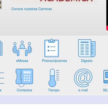
Conoce nuestras Carreras
a
eMesas
Preinscripciones
Digesto
s
Contactos
Tiempo
e-mail
SIU