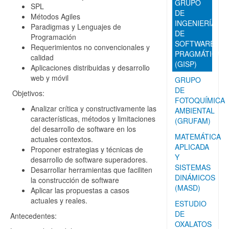
GRUPO
SPL
DE
Métodos Agiles
INGENIERÍA
Paradigmas y Lenguajes de
DE
Programación
SOFTWARE
Requerimientos no convencionales y
PRAGMÁTICA
calidad
(GISP)
Aplicaciones distribuidas y desarrollo
web y móvil
GRUPO
DE
Objetivos:
FOTOQUÍMICA
Analizar crítica y constructivamente las
AMBIENTAL
características, métodos y limitaciones
(GRUFAM)
del desarrollo de software en los
MATEMÁTICA
actuales contextos.
APLICADA
Proponer estrategias y técnicas de
Y
desarrollo de software superadores.
SISTEMAS
Desarrollar herramientas que faciliten
DINÁMICOS
la construcción de software
(MASD)
Aplicar las propuestas a casos
actuales y reales.
ESTUDIO
DE
Antecedentes:
OXALATOS