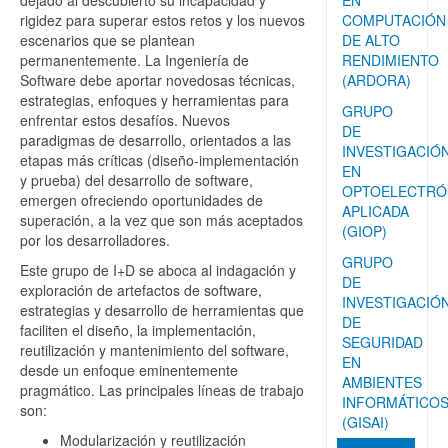
dejado al descubierto su incapacidad y
EN
rigidez para superar estos retos y los nuevos
COMPUTACIÓN
escenarios que se plantean
DE ALTO
permanentemente. La Ingeniería de
RENDIMIENTO
Software debe aportar novedosas técnicas,
(ARDORA)
estrategias, enfoques y herramientas para
GRUPO
enfrentar estos desafíos. Nuevos
DE
paradigmas de desarrollo, orientados a las
INVESTIGACIÓ
etapas más críticas (diseño-implementación
EN
y prueba) del desarrollo de software,
OPTOELECTRÓ
emergen ofreciendo oportunidades de
APLICADA
superación, a la vez que son más aceptados
(GIOP)
por los desarrolladores.
GRUPO
Este grupo de I+D se aboca al indagación y
DE
exploración de artefactos de software,
INVESTIGACIÓ
estrategias y desarrollo de herramientas que
DE
faciliten el diseño, la implementación,
SEGURIDAD
reutilización y mantenimiento del software,
EN
desde un enfoque eminentemente
AMBIENTES
pragmático. Las principales líneas de trabajo
INFORMÁTICO
son:
(GISAI)
Modularización y reutilización